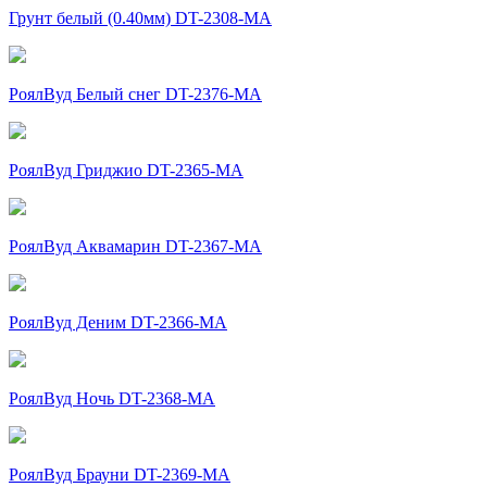
Грунт белый (0.40мм) DT-2308-MA
РоялВуд Белый снег DT-2376-МА
РоялВуд Гриджио DT-2365-MA
РоялВуд Аквамарин DT-2367-MA
РоялВуд Деним DT-2366-MA
РоялВуд Ночь DT-2368-MA
РоялВуд Брауни DT-2369-MA