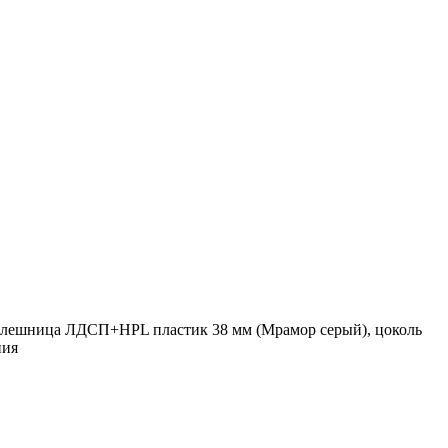
толешница ЛДСП+HPL пластик 38 мм (Мрамор серый), цоколь
ния