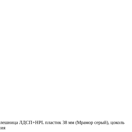
толешница ЛДСП+HPL пластик 38 мм (Мрамор серый), цоколь
ния